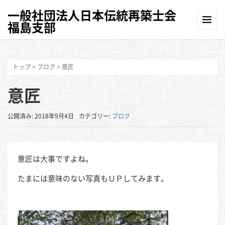
一般社団法人日本伝統再築士会
福島支部
トップ
>
ブログ
>
意匠
意匠
公開済み: 2018年9月4日
カテゴリー:
ブログ
意匠は大事ですよね。
たまには意味のない写真もＵＰしてみます。