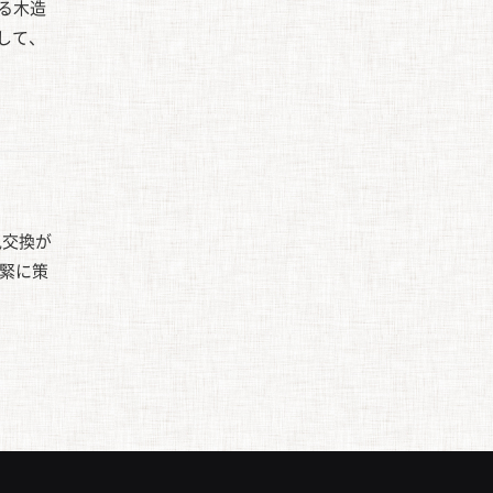
る木造
して、
見交換が
緊に策