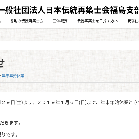
一般社団法人日本伝統再築士会福島支
震
各地の伝統再築士会
団体概要
伝統再築士を目指す方へ
既存住
せ
:
年末年始休業
２９日(土)より、２０１９年１月６日(日)まで、年末年始休業とさ
ただきます。
限りです。