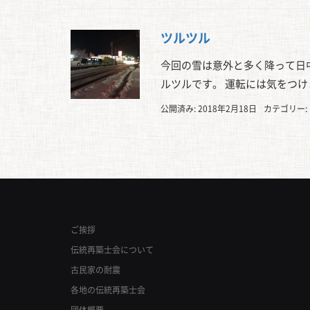
ツルツル
今回の雪は意外と多く降って日
ルツルです。 運転には気をつ
公開済み: 2018年2月18日
カテゴリー:
ご挨拶
伝統再築士会について
古民家の耐震
各地の伝統再築士会
団体概要